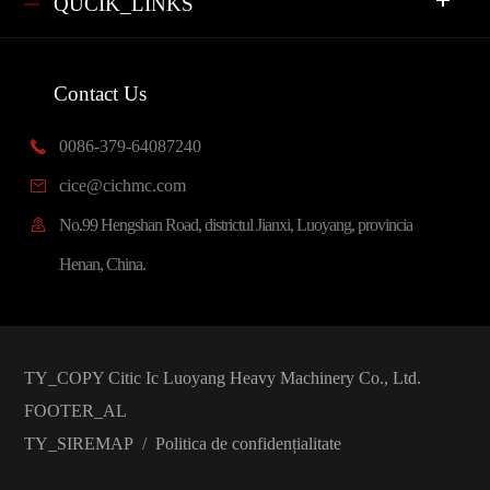
QUCIK_LINKS
Contact Us
0086-379-64087240

cice@cichmc.com

No.99 Hengshan Road, districtul Jianxi, Luoyang, provincia

Henan, China.
TY_COPY
Citic Ic Luoyang Heavy Machinery Co., Ltd.
FOOTER_AL
TY_SIREMAP
/
Politica de confidențialitate