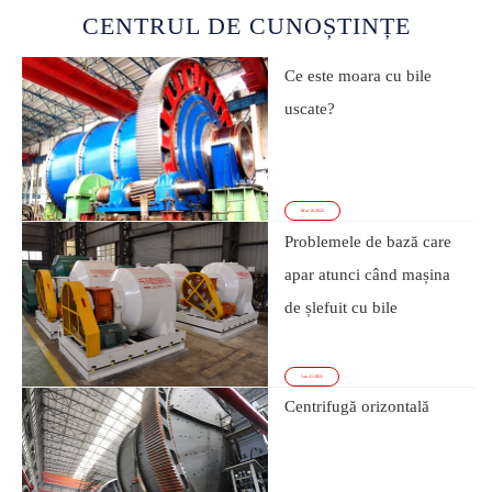
CENTRUL DE CUNOȘTINȚE
Ce este moara cu bile
uscate?
Mar 10-2022
Problemele de bază care
apar atunci când mașina
de șlefuit cu bile
funcționează
Jan 21-2022
Centrifugă orizontală