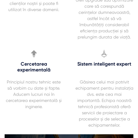
clienților noștri și poate fi
care să corespundă
utilizat în diverse domenii.
cerințelor dumneavoastră,
astfel încât să vă
îmbunătățiți considerabil
eficiența producției și să
prelungim durata de viață.


Cercetarea
Sistem inteligent expert
experimentală
Principiul nostru tehnic este
Găsirea celui mai potrivit
să vorbim cu date și fapte.
echipament pentru instalația
Aducem lucruri noi în
dvs. este cea mai
cercetarea experimentală și
importantă. Echipa noastră
inginerie.
tehnică profesionistă oferă
servicii de proiectare a
proceselor și de selecție a
echipamentelor.