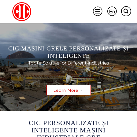



CIC MAȘINI GRELE PERSONALIZATE ȘI
INTELIGENTE
Toate SoluțiileFor Different Industries
Learn More

CIC PERSONALIZATE ȘI
INTELIGENTE MAȘINI