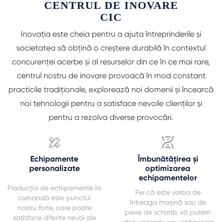
CENTRUL DE INOVARE
CIC
Inovația este cheia pentru a ajuta întreprinderile și
societatea să obțină o creștere durabilă în contextul
concurenței acerbe și al resurselor din ce în ce mai rare,
centrul nostru de inovare provoacă în mod constant
practicile tradiționale, explorează noi domenii și încearcă
noi tehnologii pentru a satisface nevoile clienților și
pentru a rezolva diverse provocări.


Echipamente
Îmbunătățirea și
personalizate
optimizarea
echipamentelor
Producția de echipamente la
Fie că este vorba de
comandă este punctul
întreaga mașină sau de
nostru forte, care poate
piese de schimb, vă putem
satisface diferite nevoi ale
oferi upgrade sau optimizare