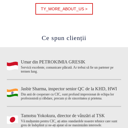
TY_MORE_ABOUT_US >
Ce spun clienții
Umar din PETROKIMIA GRESIK
Servicii excelente, comunicare plăcută. Ar trebui să fie un partener pe
termen lung.
Jasbir Sharma, inspector senior QC de la KHD, HWI
Din anii de cooperare cu CIC, sunt profund impresionat de echipa lor
profesionistă și răbdare, precum și de sinceritatea și prietena.
Tamotsu Yokokura, director de vânzări al TSK
Vă mulțumim pentru CIC, ați atins standardele noastre tehnice care sunt
greu de îndeplinit și ne-ați ajutat să ne maximizăm interesele.