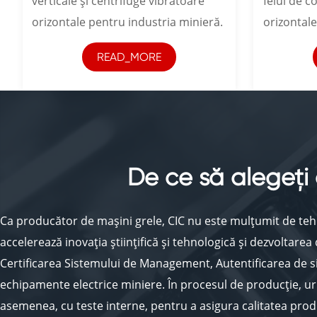
verticale și centrifuge vibratoare
felul de c
orizontale pentru industria minieră.
orizontale
READ_MORE
De ce să alegeți
Ca producător de mașini grele, CIC nu este mulțumit de teh
accelerează inovația științifică și tehnologică și dezvolta
Certificarea Sistemului de Management, Autentificarea de 
echipamente electrice miniere. În procesul de producție, urma
asemenea, cu teste interne, pentru a asigura calitatea produ