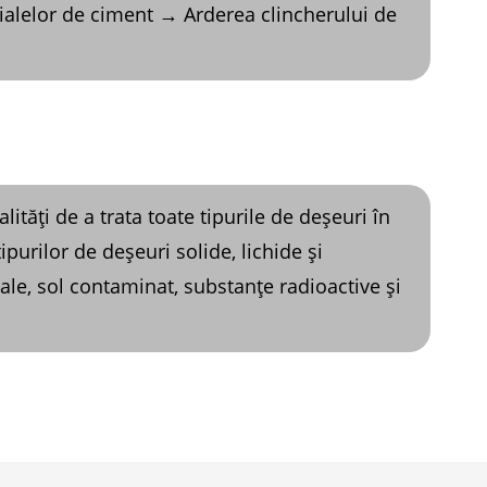
alelor de ciment → Arderea clincherului de
tăți de a trata toate tipurile de deșeuri în
purilor de deșeuri solide, lichide și
ale, sol contaminat, substanțe radioactive și