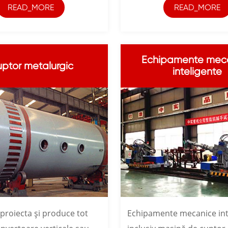
READ_MORE
READ_MORE
Echipamente mec
ptor metalurgic
inteligente
proiecta și produce tot
Echipamente mecanice int