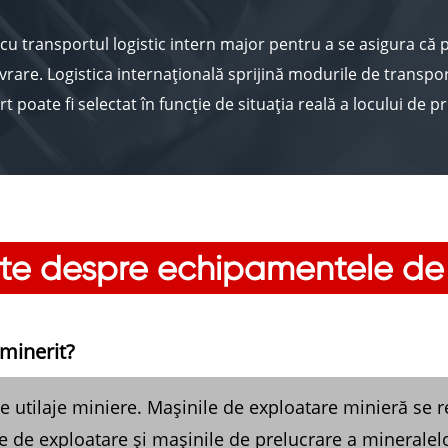
cu transportul logistic intern major pentru a se asigura c
rare. Logistica internațională sprijină modurile de transpor
t poate fi selectat în funcție de situația reală a locului de pr
ează pe întregul proces de urmărire, de la comunicarea tim
entului, maximizează beneficiile pentru clienți.
nte despre echipamentele de 
minerit?
 utilaje miniere. Mașinile de exploatare minieră se ref
le de exploatare și mașinile de prelucrare a minerale