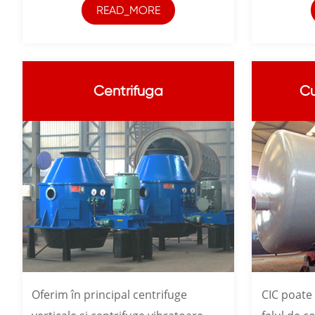
READ_MORE
Centrifuga
Cu
Oferim în principal centrifuge
CIC poate 