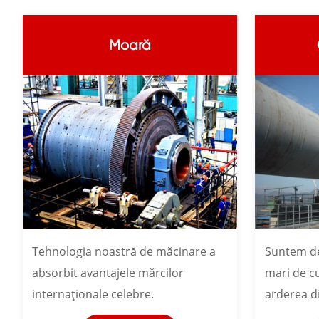
Moară
Tehnologia noastră de măcinare a
Suntem de
absorbit avantajele mărcilor
mari de c
internaționale celebre.
arderea di
multe indu