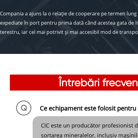
Compania a ajuns la o relație de cooperare pe termen lung 
expediate în port pentru prima dată când acestea gata de liv
terestru, iar cel mai potrivit și mai accesibil mod de transpor
Vânzările cu experiență ale companiei noastre se concentr
și livrarea ulterioară. Acestea asigură satisfacția finală a cli
Întrebări frecve
Q
Ce echipament este folosit pentru 
CIC este un producător profesionist de
sortarea mineralelor, inclusiv mașini