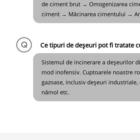
de ciment brut → Omogenizarea cimen
ciment → Măcinarea cimentului → Am
Q
Ce tipuri de deșeuri pot fi tratate 
Sistemul de incinerare a deșeurilor di
mod inofensiv. Cuptoarele noastre rotat
gazoase, inclusiv deșeuri industriale
nămol etc.