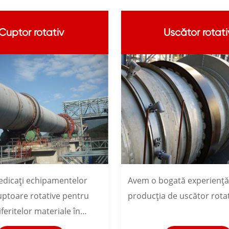
Cuptor rotativ
Uscător rotati
dicați echipamentelor
Avem o bogată experiență
uptoare rotative pentru
producția de uscător rotat
feritelor materiale în
strii.