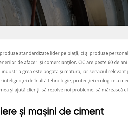
oduse standardizate lider pe piață, ci și produse personaliza
artenerilor de afaceri și comercianților. CIC are peste 60 de an
u industria grea este bogată și matură, iar serviciul relevan
 inteligenței de înaltă tehnologie, protecției ecologice a me
mea și ajută clienții să rezolve noi probleme, să mărească ef
ere și mașini de ciment