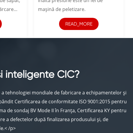
de săpat,
înaltă presiune este un fel de
ărcare
mașină de peletizare.
READ_MORE
 inteligente CIC?
e a tehnologiei mondiale de fabricare a echipamentelor și
obândit Certificarea de conformitate ISO 9001:2015 pentru
a de sondaj BV Mode II în Franța, Certificarea KY pentru
re a defectelor după finalizarea produsului și, de
le.< /p>