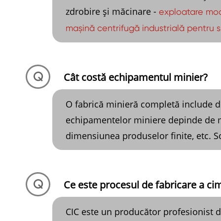
zdrobire și măcinare -
exploatare moa
mașină centrifugă industrială pentru 
Q
Cât costă echipamentul minier?
O fabrică minieră completă include di
echipamentelor miniere depinde de mul
dimensiunea produselor finite, etc. So
Q
Ce este procesul de fabricare a ci
CIC este un producător profesionist 