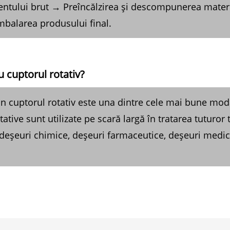
tului brut → Preîncălzirea și descompunerea materi
balarea produsului final.
cu cuptorul rotativ?
n cuptorul rotativ este una dintre cele mai bune modali
ive sunt utilizate pe scară largă în tratarea tuturor ti
, deșeuri chimice, deșeuri farmaceutice, deșeuri medic