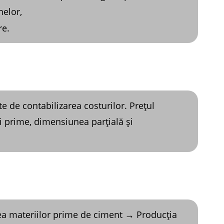
nelor,
re.
 de contabilizarea costurilor. Prețul
i prime, dimensiunea parțială și
rea materiilor prime de ciment → Producția