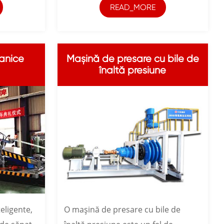
READ_MORE
anice
Mașină de presare cu bile de
înaltă presiune
eligente,
O mașină de presare cu bile de