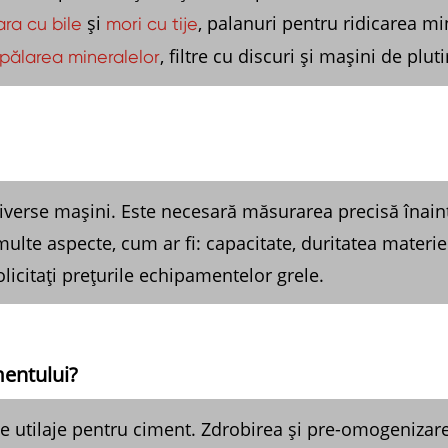
și
, palanuri pentru ridicarea mi
ra cu bile
mori cu tije
, filtre cu discuri și mașini de pluti
spălarea mineralelor
verse mașini. Este necesară măsurarea precisă înainte
te aspecte, cum ar fi: capacitate, duritatea materie
licitați prețurile echipamentelor grele.
mentului?
de utilaje pentru ciment. Zdrobirea și pre-omogeniza