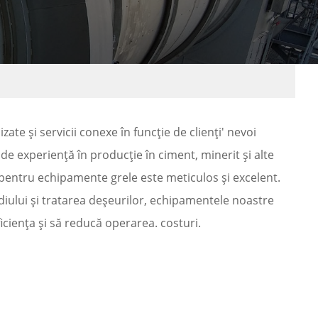
te și servicii conexe în funcție de clienți' nevoi
i de experiență în producție în ciment, minerit și alte
t pentru echipamente grele este meticulos și excelent.
diului și tratarea deșeurilor, echipamentele noastre
iciența și să reducă operarea. costuri.