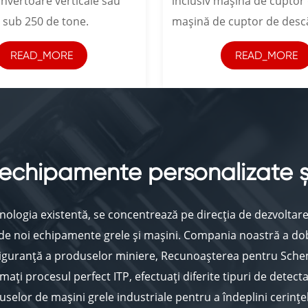
onvertoare verticale sau
inclusiv mașină de cuptor 
 sub 250 de tone.
mașină de cuptor de desc
etc.
READ_MORE
READ_MORE
 echipamente personalizate și
nologia existentă, se concentrează pe direcția de dezvoltar
rea de noi echipamente grele și mașini. Compania noastră a d
siguranță a produselor miniere, Recunoașterea pentru Schem
ți procesul perfect ITP, efectuați diferite tipuri de detecta
selor de mașini grele industriale pentru a îndeplini cerințe