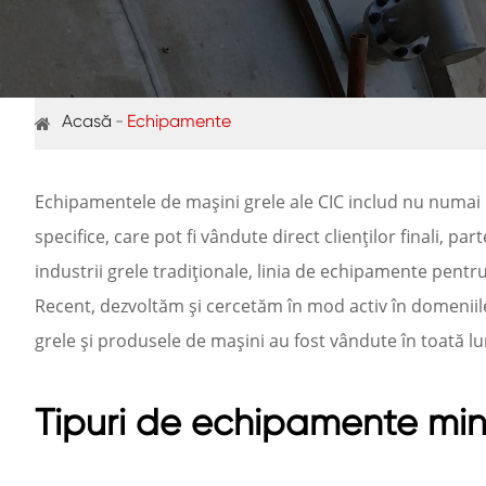
Acasă
Echipamente
Echipamentele de mașini grele ale CIC includ nu numai pr
specifice, care pot fi vândute direct clienților finali, p
industrii grele tradiționale, linia de echipamente pentr
Recent, dezvoltăm și cercetăm în mod activ în domeniile
grele și produsele de mașini au fost vândute în toată lu
Tipuri de echipamente mini