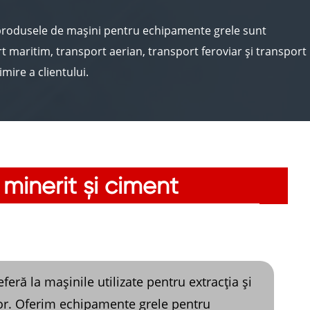
ă produsele de mașini pentru echipamente grele sunt
t maritim, transport aerian, transport feroviar și transport
imire a clientului.
purie, selecția echipamentelor, comandă, până la producția
minerit și ciment
eră la mașinile utilizate pentru extracția și
lor. Oferim echipamente grele pentru