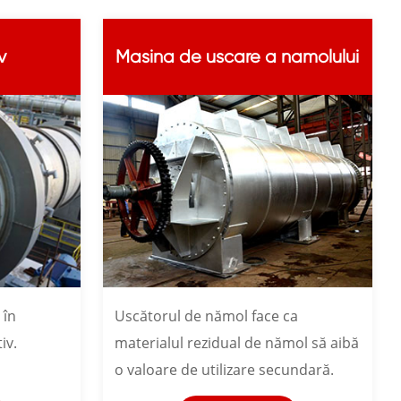
v
Masina de uscare a namolului
 în
Uscătorul de nămol face ca
iv.
materialul rezidual de nămol să aibă
o valoare de utilizare secundară.