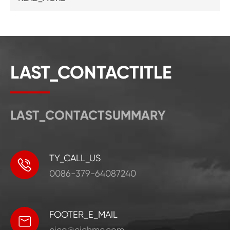
LAST_CONTACTITLE
LAST_CONTACTSUMMARY
TY_CALL_US

0086-379-64087240
FOOTER_E_MAIL

cice@cichmc.com