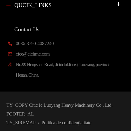
QUCIK_LINKS
Contact Us
0086-379-64087240

cice@cichmc.com

No.99 Hengshan Road, districtul Jianxi, Luoyang, provincia

Henan, China.
TY_COPY
Citic Ic Luoyang Heavy Machinery Co., Ltd.
FOOTER_AL
TY_SIREMAP
/
Politica de confidențialitate