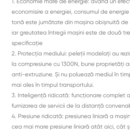
1. Economie mare de energie: având un efec
economisire a energiei, consumul de energie
tonă este jumătate din mașina obișnuită de p
iar greutatea întregii mașini este de două tr
specificație
2. Protecția mediului: peleții modelați au rez
la compresiune cu 1300N, bune proprietăți a
anti-extruziune. Și nu poluează mediul în timp
mai ales în timpul transportului.
3. Inteligență ridicată: funcționare complet 
furnizarea de servicii de la distanță convenab
4. Presiune ridicată: presiunea liniară a ma
cea mai mare presiune liniară atât aici, cât ș