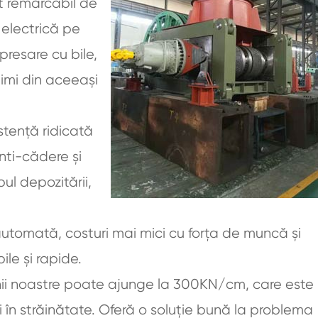
t remarcabil de
 electrică pe
resare cu bile,
eimi din aceeași
istență ridicată
nti-cădere și
ul depozitării,
automată, costuri mai mici cu forța de muncă și
ile și rapide.
șinii noastre poate ajunge la 300KN/cm, care este
i în străinătate. Oferă o soluție bună la problema