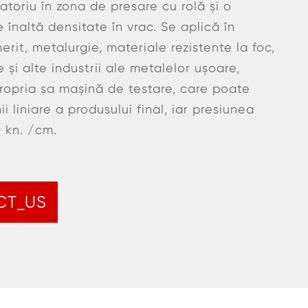
atoriu în zona de presare cu rolă și o
 înaltă densitate în vrac. Se aplică în
erit, metalurgie, materiale rezistente la foc,
 și alte industrii ale metalelor ușoare,
opria sa mașină de testare, care poate
ii liniare a produsului final, iar presiunea
 kn. /cm.
CT_US