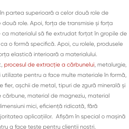
t în partea superioară a celor două role de
 două role. Apoi, forța de transmisie și forța
ca materialul să fie extrudat forțat în gropile de
ca o formă specifică. Apoi, cu rolele, produsele
ța elastică interioară a materialului.
t,
procesul de extracție a cărbunelui
, metalurgie,
i utilizate pentru a face multe materiale în formă,
 fier, așchii de metal, tipuri de zgură minerală și
de cărbune, material de magneziu, material
imensiuni mici, eficiență ridicată, fără
ritatea aplicațiilor. Afișăm în special o mașină
u a face teste pentru clienții noștri.