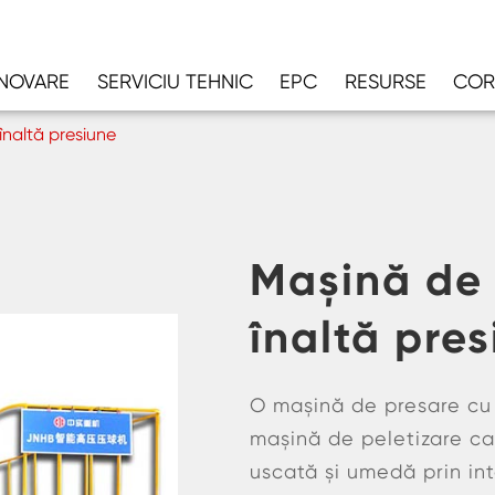
INOVARE
SERVICIU TEHNIC
EPC
RESURSE
COR
înaltă presiune
Mașină de 
înaltă pre
O mașină de presare cu b
mașină de peletizare car
uscată și umedă prin int