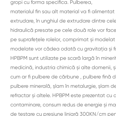
gropi cu forma specifica. Pulberea,
materialul fin sau alt material va fi alimenta
extrudare, în unghiul de extrudare dintre cele
hidraulică presate pe cele două role vor face 
pe suprafețele rolelor, comprimat și modelat 
modelate vor cădea odată cu gravitația și for
HPBPM sunt utilizate pe scară largă în mineri
medicină, industria chimică și alte domenii, ș
cum ar fi pulbere de cărbune , pulbere fină de
pulbere minerală, șlam în metalurgie, șlam 
refractar și altele. HPBPM este prezentat cu d
contaminare, consum redus de energie și majo
de testare cu presiune liniară 300KN/cm pentr