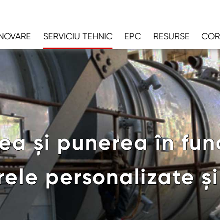
INOVARE
SERVICIU TEHNIC
EPC
RESURSE
COR
rea și punerea în fun
grele personalizate și