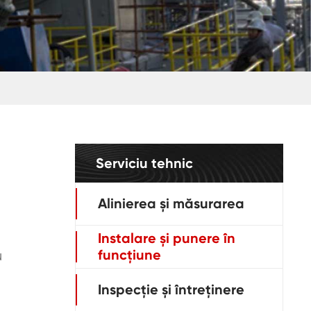
Serviciu tehnic
Alinierea și măsurarea
Instalare și punere în
funcțiune
u
Inspecție și întreținere