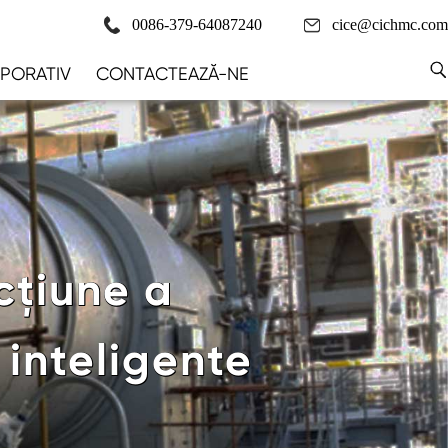
0086-379-64087240
cice@cichmc.com
PORATIV
CONTACTEAZĂ-NE
cțiune a
 inteligente