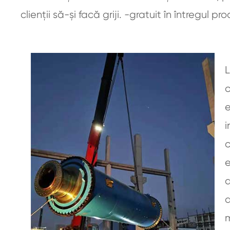
clienții să-și facă griji. -gratuit în întregul pro
c
e
i
c
e
a
d
m