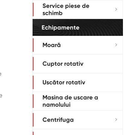
Service piese de

schimb
Echipamente
Moară

Cuptor rotativ
e
Uscător rotativ
e
Masina de uscare a
namolului
Centrifuga
