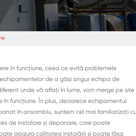
une
nere în funcțiune, ceea ce evită problemele
a echipamentelor de a găsi singur echipa de
Indiferent unde vă aflați în lume, vom merge pe site
ere în funcțiune. În plus, deoarece echipamentul
epanat în ansamblu, suntem cel mai familiarizați c
oces de instalare și depanare, care poate
oate asigura calitatea instalării și poate lăsa